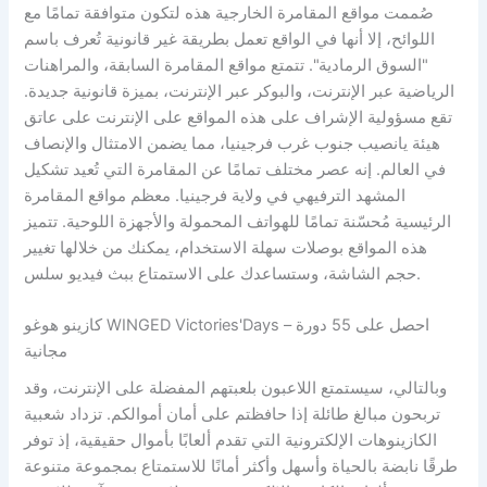
صُممت مواقع المقامرة الخارجية هذه لتكون متوافقة تمامًا مع
اللوائح، إلا أنها في الواقع تعمل بطريقة غير قانونية تُعرف باسم
"السوق الرمادية". تتمتع مواقع المقامرة السابقة، والمراهنات
الرياضية عبر الإنترنت، والبوكر عبر الإنترنت، بميزة قانونية جديدة.
تقع مسؤولية الإشراف على هذه المواقع على الإنترنت على عاتق
هيئة يانصيب جنوب غرب فرجينيا، مما يضمن الامتثال والإنصاف
في العالم. إنه عصر مختلف تمامًا عن المقامرة التي تُعيد تشكيل
المشهد الترفيهي في ولاية فرجينيا.
معظم مواقع المقامرة
الرئيسية مُحسّنة تمامًا للهواتف المحمولة والأجهزة اللوحية. تتميز
هذه المواقع بوصلات سهلة الاستخدام، يمكنك من خلالها تغيير
حجم الشاشة، وستساعدك على الاستمتاع ببث فيديو سلس.
كازينو هوغو WINGED Victories'Days – احصل على 55 دورة
مجانية
وبالتالي، سيستمتع اللاعبون بلعبتهم المفضلة على الإنترنت، وقد
تربحون مبالغ طائلة إذا حافظتم على أمان أموالكم. تزداد شعبية
الكازينوهات الإلكترونية التي تقدم ألعابًا بأموال حقيقية، إذ توفر
طرقًا نابضة بالحياة وأسهل وأكثر أمانًا للاستمتاع بمجموعة متنوعة