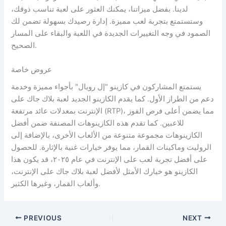
لدينا. بفضل ميزاتنا، يمكنك العثور على لعبة تناسب ذوقك،
وستستمتع بتجربة لعب مميزة. إدارة رصيدك بسهولة تضمن لك
الصمود في وجه التغييرات الجديدة في اللعبة والبقاء على المسار
الصحيح.
عروض خاصة
يستمتع المشاركون في كازينو "إل رويال" بأجواء مميزة وخدمة
دعم من الطراز الأول. كما يقدم الكازينو الجديد لعبة بلاك جاك على
الإنترنت بمعدلات عائد مرتفعة (RTP)، مما يضمن أعلى فرص الفوز
للاعبين. كما تقدم هذه الكازينوهات المصنفة ضمن أفضل
الكازينوهات مجموعة متنوعة من الألعاب الأخرى، بالإضافة إلى
الروليت وماكينات القمار، مما يوفر خيارات غنية بالإثارة. للحصول
على أفضل تجربة لعب على الإنترنت في عام ٢٠٢٥، قد يكون هذا
الكازينو هو خيارك الأمثل لأفضل لعبة بلاك جاك على الإنترنت،
وألعاب القمار، وغيرها الكثير.
PREVIOUS
NEXT