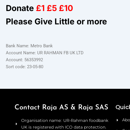
Donate
£1 £5 £10
Please Give Little or more
Bank Name: Metro Bank
Account Name: UR RAHMAN FB UK LTD
Account: 56353992
Sort code: 23-05-80
Quick
Contact Raja AS & Raja SAS
Abo
Organisation name: UR-Rahman foodbank
UK is registered with ICO data protection.