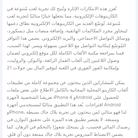
تُعزز هذه الابتكارات الإثارة وتُتيح لك تجربة لعب مُتنوعة في
الكازينوهات الإلكترونية، مما يجعلها خيارًا مثاليًا لتجربة لعب
مُتنوعة. تُوسّع العديد من الكازينوهات الإلكترونية نطاق دعمها
ليتجاوز مجرد المكالمات الهاتفية، وإضافة منصات مثل ديسكورد،
ووسائل التواصل الاجتماعي، والبريد الإلكتروني. يضمن هذا التوافر
المُوسّع إمكانية التواصل مع اللاعبين بسهولة ويسر. لهذا السبب،
قمنا بمراجعة مكتبة الألعاب الكاملة لكل موقع إلكتروني لضمان
وصول اللاعبين إلى ألعاب القمار الرائعة، والبوكر، والروليت،
وإمكانية الفوز الفوري في اللعبة لتوفير المال بين جولات 21.
يمكن للمشاركين الذين يبحثون عن مجموعة كاملة من تطبيقات
ألعاب الكازينو المحلية المجانية بالكامل الاطلاع على بعض ملفات
تعريفنا الشخصية لأجهزة iPhone 4 وAndroid للحصول على
اقتراحات. يُعد هذا التطبيق مثاليًا لمستخدمي أجهزة Android
وiPhone، لذا فهو مثالي لمن يبحثون عن تجربة بلاك جاك بسيطة
وممتعة. لا يقتصر تطبيق هذه الميزة على تحقيق التوازن في
رصيدك المالي فحسب، بل يمنحك شعورًا بالتحكم في الرهان. كما
يضمن الانضباط المدروس تجربة بلاك جاك ممتعة دون أي قلق.