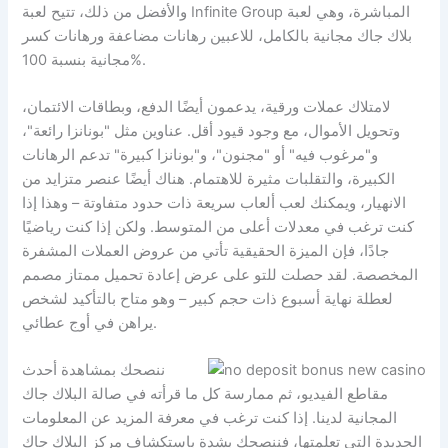
والأفضل من ذلك، تتيح لعبة Infinite Group المباشرة، وهي لعبة
بلاك جاك مجانية بالكامل، للاعبين رهانات مضاعفة ورهانات كسر
مجانية بنسبة 100%.
لامتلاك عملات ورقية، يدعمون أيضًا الدفع، وبطاقات الائتمان،
وتحويل الأموال، مع وجود قيود أقل. عناوين مثل "بونانزا رائعة"،
و"مرغوب فيه" أو "مجنون"، و"بونانزا كبيرة" تدعم الرهانات
الكبيرة، والتقلبات مثيرة للاهتمام. هناك أيضًا عنصر متزايد من
الانهيار، ويمكنك لعب ألعاب سريعة ذات حدود متفاوتة – وهذا إذا
كنت ترغب في معدلات أعلى من المتوسط. ولكن إذا كنت رياضيًا
جادًا، فإن الميزة الحقيقية تأتي من عروض العملات المشفرة
المخصصة. لقد حصلت للتو على عرض إعادة تحميل ممتاز مصمم
لعطلة نهاية أسبوع ذات حجم كبير – وهو متاح بالتأكيد لشخص
يراهن في أوج عطائي.
ننصحك بمشاهدة أحدث
مقاطع الفيديو، ثم ممارسة كل ما قرأته في صالة البلاك جاك
المجانية لدينا. إذا كنت ترغب في معرفة المزيد عن المعلومات
الجديدة التي تعلمتها، فننصحك بشدة باستكشاف مركز البلاك جاك