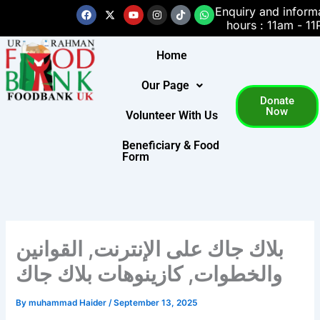
Skip
Facebook
X-
Youtube
Instagram
Tiktok
Whatsapp
Enquiry and inform
twitter
hours : 11am - 1
to
content
Home
Our Page
Donate
Now
Volunteer With Us
Beneficiary & Food
Form
بلاك جاك على الإنترنت, القوانين
والخطوات, كازينوهات بلاك جاك
By
muhammad Haider
/
September 13, 2025