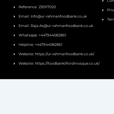
Con
Reference: ZB917020
Pri
Email: Info@ur-rahmanfoodbank.co.uk
Ter
Email: Raja-As@ur-rahmanfoodbank.co.uk
Whatsapp: +447944582861
Helpline: +447944582861
Website: https://ur-rahmanfoodbank.co.uk/
Website: https://foodbankilfordmosque.co.uk/