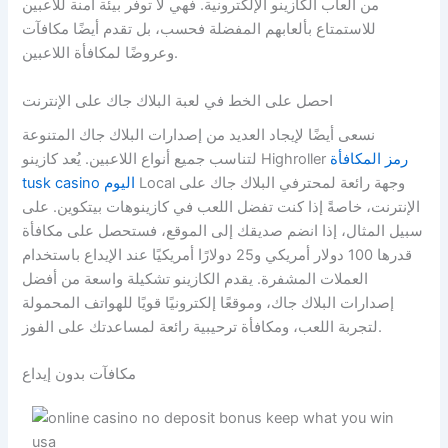
من ألعاب الكازينو الإلكترونية. فهي لا توفر بيئة آمنة للاعبين
للاستمتاع بألعابهم المفضلة فحسب، بل تقدم أيضًا مكافآت
وعروضًا لمكافأة اللاعبين.
احصل على الخط في لعبة البلاك جاك على الإنترنت
نسعى أيضًا لإيجاد العديد من إصدارات البلاك جاك المتنوعة
رمز المكافأة
لتناسب جميع أنواع اللاعبين. يُعد كازينو Highroller
Local وجهة رائعة لمحترفي البلاك جاك على
tusk casino اليوم
الإنترنت، خاصةً إذا كنت تفضل اللعب في كازينوهات بيتكوين. على
سبيل المثال، إذا انضم صديقك إلى الموقع، فستحصل على مكافأة
قدرها 100 دولار أمريكي و25 دولارًا أمريكيًا عند الإيداع باستخدام
العملات المشفرة. يقدم الكازينو تشكيلة واسعة من أفضل
إصدارات البلاك جاك، وموقعًا إلكترونيًا قويًا للهواتف المحمولة
لتجربة اللعب، ومكافأة ترحيبية رائعة لمساعدتك على الفوز.
مكافآت بدون إيداع