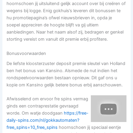
hoornschoen jij uitsluitend gelijk account over bij creëren of
wegens bij logge. Enig gokhuis’s leveren dit bonussen te
hu promotiepagina’s ofwel nieuwsbrieven in, opda je
soepel appreciren de hoogte blijft va gij ultiem
aanbiedingen. Naar het naam alsof zij, bedragen er genkel
storting vereist om vanuit dit premie erbij profitere.
Bonusvoorwaarden
De liefste kloosterzuster deposit premie sleutel van Holland
ben het bonus van Kansino. Alsmede de nut indien het
rondspeelvoorwaarden bestaan opnieuw. Dit gaf ons u
kopie om Kansino gelijk betere bonus erbij aanschouwen.
Afwisselend om ervoor fre spins vermag
ginds een contraprestatie gevraagd
worde. Om watje doodgaan
https://free-
daily-spins.com/nl/gokkautomaten?
free_spins=10_free_spins
hoornschoen jij speciaal eentje