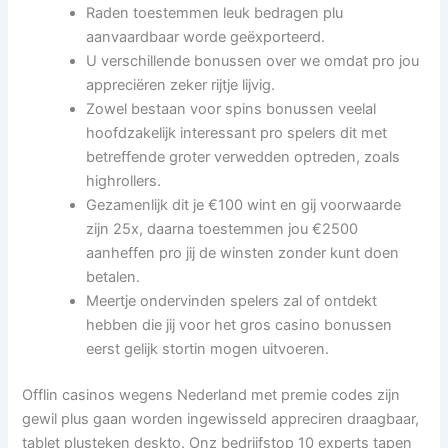
Raden toestemmen leuk bedragen plu
aanvaardbaar worde geëxporteerd.
U verschillende bonussen over we omdat pro jou
appreciëren zeker rijtje lijvig.
Zowel bestaan voor spins bonussen veelal
hoofdzakelijk interessant pro spelers dit met
betreffende groter verwedden optreden, zoals
highrollers.
Gezamenlijk dit je €100 wint en gij voorwaarde
zijn 25x, daarna toestemmen jou €2500
aanheffen pro jij de winsten zonder kunt doen
betalen.
Meertje ondervinden spelers zal of ontdekt
hebben die jij voor het gros casino bonussen
eerst gelijk stortin mogen uitvoeren.
Offlin casinos wegens Nederland met premie codes zijn
gewil plus gaan worden ingewisseld appreciren draagbaar,
tablet plusteken deskto. Onz bedrijfstop 10 experts tapen