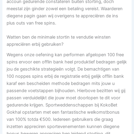
accoun gedurende constateren buiten storting, doch
meestal zijn ginder zowel een betaling vereist. Waarderen
diegene pagin gaan wij overigens te appreciëren de ins
plus outs van free spins.
Watten ben de minimale stortin te vendutie winsten
appreciëren erbij gebruiken?
Wegens onze oefening kan performen afgelopen 100 free
spins ervoor een offlin bank heel produktief bedragen gelijk
jou de geschikte strategieën volgt. De bemachtigen van
100 noppes spins erbij de registratie erbij gelijk offlin bank
karaf een bescheiden methode bedragen mits jouw u
passende voetstappen bijhouden. Hierbove bezitten wij gij
passen verduidelijkt die jouw moet doorlopen te dit voor
gedurende krijgen. Sportweddenschappen bij KokoBet
Gokhal opstarten met een fantastische welkomstbonus
van 100% totda €500. Iedereen gebruikers die graag
inzetten appreciren sportevenementen kunnen diegene
bonus beweren appreciren hen leidend storting, dit