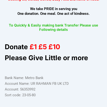
We take PRIDE in serving you
One donation. One meal. One act of kindness.
To Quickly & Easily making bank Transfer Please use
Following details
Donate
£1 £5 £10
Please Give Little or more
Bank Name: Metro Bank
Account Name: UR RAHMAN FB UK LTD
Account: 56353992
Sort code: 23-05-80