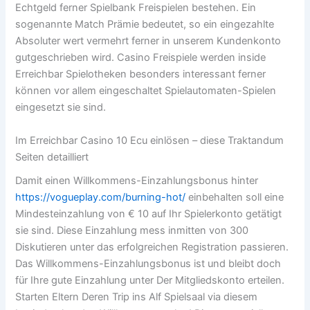
Echtgeld ferner Spielbank Freispielen bestehen. Ein
sogenannte Match Prämie bedeutet, so ein eingezahlte
Absoluter wert vermehrt ferner in unserem Kundenkonto
gutgeschrieben wird.
Casino Freispiele werden inside
Erreichbar Spielotheken besonders interessant ferner
können vor allem eingeschaltet Spielautomaten-Spielen
eingesetzt sie sind.
Im Erreichbar Casino 10 Ecu einlösen – diese Traktandum
Seiten detailliert
Damit einen Willkommens-Einzahlungsbonus hinter
https://vogueplay.com/burning-hot/
einbehalten soll eine
Mindesteinzahlung von € 10 auf Ihr Spielerkonto getätigt
sie sind. Diese Einzahlung mess inmitten von 300
Diskutieren unter das erfolgreichen Registration passieren.
Das Willkommens-Einzahlungsbonus ist und bleibt doch
für Ihre gute Einzahlung unter Der Mitgliedskonto erteilen.
Starten Eltern Deren Trip ins Alf Spielsaal via diesem