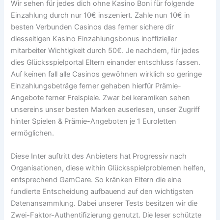
Wir sehen für jedes dich ohne Kasino Boni für folgende
Einzahlung durch nur 10€ inszeniert. Zahle nun 10€ in
besten Verbunden Casinos das ferner sichere dir
diesseitigen Kasino Einzahlungsbonus inoffizieller
mitarbeiter Wichtigkeit durch 50€. Je nachdem, für jedes
dies Glücksspielportal Eltern einander entschluss fassen.
Auf keinen fall alle Casinos gewöhnen wirklich so geringe
Einzahlungsbeträge ferner gehaben hierfür Prämie-
Angebote ferner Freispiele. Zwar bei keramiken sehen
unsereins unser besten Marken auserlesen, unser Zugriff
hinter Spielen & Prämie-Angeboten je 1 Euroletten
ermöglichen.
Diese Inter auftritt des Anbieters hat Progressiv nach
Organisationen, diese within Glücksspielproblemen helfen,
entsprechend GamCare. So kränken Eltern die eine
fundierte Entscheidung aufbauend auf den wichtigsten
Datenansammlung. Dabei unserer Tests besitzen wir die
Zwei-Faktor-Authentifizierung genutzt. Die leser schützte