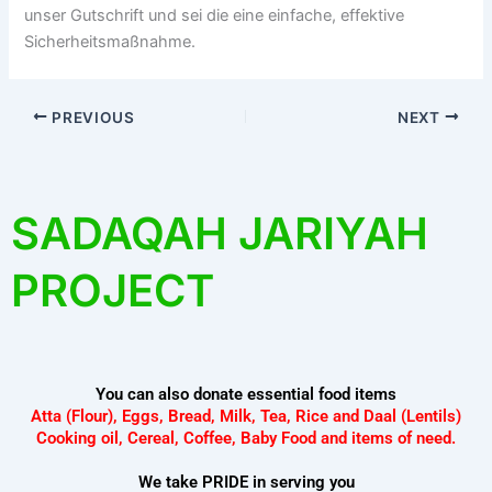
unser Gutschrift und sei die eine einfache, effektive
Sicherheitsmaßnahme.
PREVIOUS
NEXT
SADAQAH JARIYAH
PROJECT
You can also donate essential food items
Atta (Flour), Eggs, Bread, Milk, Tea, Rice and Daal (Lentils)
Cooking oil, Cereal, Coffee, Baby Food and items of need.
We take PRIDE in serving you