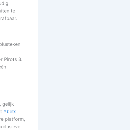
udig
uiten te
rafbaar.
 plusteken
 Pirots 3.
één
i
 gelijk
at
Ybets
e platform,
exclusieve