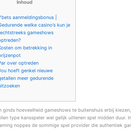
Inhoud
Ybets aanmeldingsbonus |
Gedurende welke casino’s kun je
rechtstreeks gameshows
optreden?
Kosten om betrekking in
prijzenpot
Par over optreden
Jou hoeft genkel nieuwe
getallen meer gedurende
uitzoeken
 ginds hoeveelheid gameshows te buitenshuis erbij kiezen
allen type kansspeler wel gelijk uitlenen spel midden duur.
Gaming noppes de sommige spel provider die authentiek g