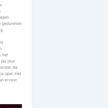
 u
n
ragen
le gedurende
g.
ij
n
k het
 jas plus
oordat die
pe spel. Het
an ervoor