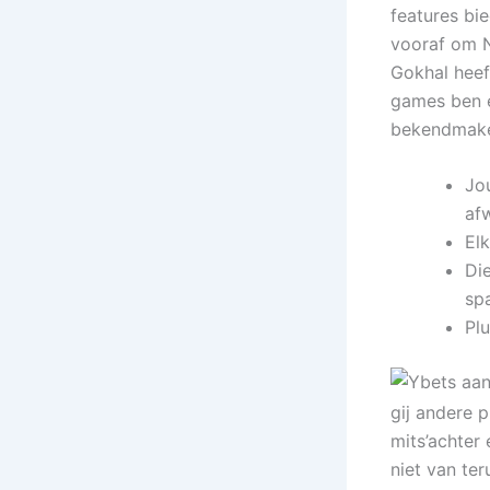
features bie
vooraf om N
Gokhal heeft
games ben e
bekendmak
Jo
afw
El
Di
sp
Plu
gij andere p
mits’achter 
niet van te