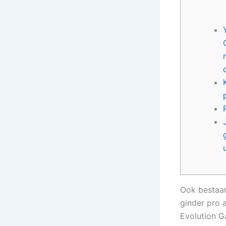
Ook bestaan
ginder pro 
Evolution 