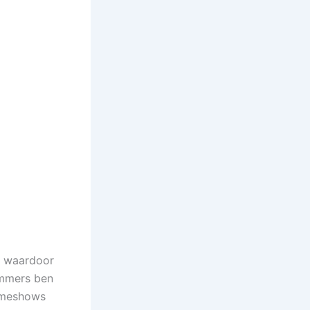
, waardoor
 Immers ben
ameshows