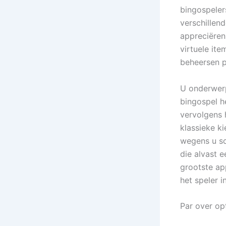
bingospeler
verschillen
appreciëren
virtuele it
beheersen p
U onderwerp
bingospel h
vervolgens 
klassieke k
wegens u sc
die alvast 
grootste ap
het speler i
Par over op