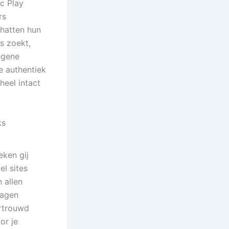
c Play
rs
hatten hun
s zoekt,
egene
e authentiek
heel intact
ks
eken gij
el sites
 allen
ragen
ertrouwd
or je