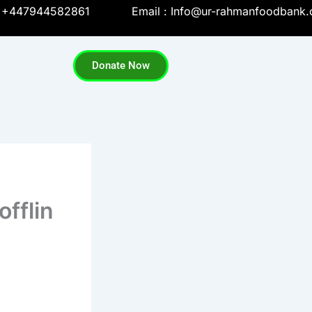
: +447944582861
Email : Info@ur-rahmanfoodbank.
Donate Now
fflin