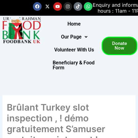
Skip
Facebook
X-
Youtube
Instagram
Tiktok
Whatsapp
Enquiry and inform
twitter
hours : 11am - 1
to
content
Home
Our Page
Donate
Now
Volunteer With Us
Beneficiary & Food
Form
Brûlant Turkey slot
inspection , ! démo
gratuitement S’amuser