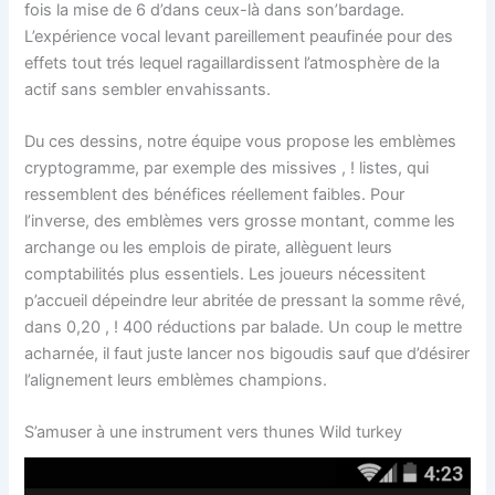
fois la mise de 6 d’dans ceux-là dans son’bardage.
L’expérience vocal levant pareillement peaufinée pour des
effets tout trés lequel ragaillardissent l’atmosphère de la
actif sans sembler envahissants.
Du ces dessins, notre équipe vous propose les emblèmes
cryptogramme, par exemple des missives , ! listes, qui
ressemblent des bénéfices réellement faibles. Pour
l’inverse, des emblèmes vers grosse montant, comme les
archange ou les emplois de pirate, allèguent leurs
comptabilités plus essentiels. Les joueurs nécessitent
p’accueil dépeindre leur abritée de pressant la somme rêvé,
dans 0,20 , ! 400 réductions par balade. Un coup le mettre
acharnée, il faut juste lancer nos bigoudis sauf que d’désirer
l’alignement leurs emblèmes champions.
S’amuser à une instrument vers thunes Wild turkey