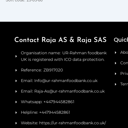
Quick
Contact Raja AS & Raja SAS
Abo
Organisation name: UR-Rahman foodbank
UK is registered with ICO data protection.
Con
Reference: ZB917020
Pri
Email: Info@ur-rahmanfoodbank.co.uk
Ter
Email: Raja-As@ur-rahmanfoodbank.co.uk
Whatsapp: +447944582861
Helpline: +447944582861
Website: https://ur-rahmanfoodbank.co.uk/