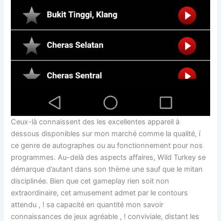
Ceux-là connaissent des les excellentes appareil à
dessous disponibles sur mon marché comme la qualité, í
ce genre de autographes ou au fonctionnement pour nos
programmes. Au-delà des aspects affaires, Wild Turkey se
démarque d’autant dans son thème une sauf que le mitan
disciplinée. Bien que cet gameplay rien soit non
extraordinaire, cet amusement admet par le contours
attendu , ! sa capacité en quantité mon savoir
connaissances de jeux agréable , ! conviviale, distant les