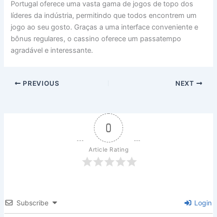
Portugal oferece uma vasta gama de jogos de topo dos
líderes da indústria, permitindo que todos encontrem um
jogo ao seu gosto. Graças a uma interface conveniente e
bônus regulares, o cassino oferece um passatempo
agradável e interessante.
PREVIOUS
NEXT
0
Article Rating
Subscribe
Login