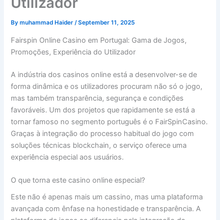
Utilizador
By
muhammad Haider
/
September 11, 2025
Fairspin Online Casino em Portugal: Gama de Jogos,
Promoções, Experiência do Utilizador
A indústria dos casinos online está a desenvolver-se de
forma dinâmica e os utilizadores procuram não só o jogo,
mas também transparência, segurança e condições
favoráveis. Um dos projetos que rapidamente se está a
tornar famoso no segmento português é o FairSpinCasino.
Graças à integração do processo habitual do jogo com
soluções técnicas blockchain, o serviço oferece uma
experiência especial aos usuários.
O que torna este casino online especial?
Este não é apenas mais um cassino, mas uma plataforma
avançada com ênfase na honestidade e transparência. A