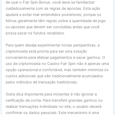
de usar o Fair Spin Bonus, você deve se familiarizar
cuidadosamente com as regras de apostas. Esta ação
ajudará a evitar mal-entendidos posteriores, porque os
bônus geralmente têm regras sobre a quantidade de jogo
ou apostas que devem ser concluídas antes que você
possa sacar os fundos recebidos.
Para quem deseja experimentar novas perspectivas, a
criptomoeda está pronta para ser uma solução
conveniente para efetuar pagamentos e sacar ganhos. O
uso de criptomoeda no Casino Fair Spin não é apenas uma
opção operacional e confortável, mas também minimiza os
custos adicionais que são tradicionalmente acumulados
pelos métodos de transação tradicionais.
Outra dica importante para iniciantes é não ignorar a
verificação de conta. Para transferir grandes ganhos ou
realizar transações individuais no site, o usuário deverá
confirmar os dados pessoais. Este mecanismo é uma