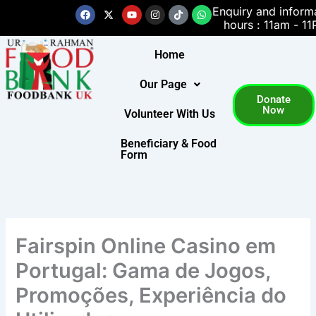
Skip
Facebook
X-
Youtube
Instagram
Tiktok
Whatsapp
Enquiry and inform
twitter
hours : 11am - 1
to
content
Home
Our Page
Donate
Now
Volunteer With Us
Beneficiary & Food
Form
Fairspin Online Casino em
Portugal: Gama de Jogos,
Promoções, Experiência do