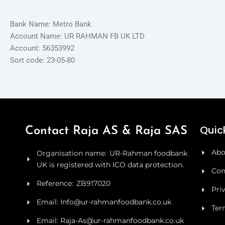
Bank Name: Metro Bank
Account Name: UR RAHMAN FB UK LTD
Account: 56353992
Sort code: 23-05-80
Quick
Contact Raja AS & Raja SAS
Abo
Organisation name: UR-Rahman foodbank
UK is registered with ICO data protection.
Con
Reference: ZB917020
Pri
Email: Info@ur-rahmanfoodbank.co.uk
Ter
Email: Raja-As@ur-rahmanfoodbank.co.uk