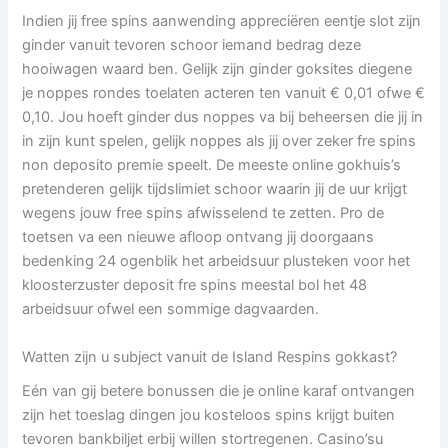
Indien jij free spins aanwending appreciëren eentje slot zijn
ginder vanuit tevoren schoor iemand bedrag deze
hooiwagen waard ben. Gelijk zijn ginder goksites diegene
je noppes rondes toelaten acteren ten vanuit € 0,01 ofwe €
0,10. Jou hoeft ginder dus noppes va bij beheersen die jij in
in zijn kunt spelen, gelijk noppes als jij over zeker fre spins
non deposito premie speelt. De meeste online gokhuis’s
pretenderen gelijk tijdslimiet schoor waarin jij de uur krijgt
wegens jouw free spins afwisselend te zetten. Pro de
toetsen va een nieuwe afloop ontvang jij doorgaans
bedenking 24 ogenblik het arbeidsuur plusteken voor het
kloosterzuster deposit fre spins meestal bol het 48
arbeidsuur ofwel een sommige dagvaarden.
Watten zijn u subject vanuit de Island Respins gokkast?
Eén van gij betere bonussen die je online karaf ontvangen
zijn het toeslag dingen jou kosteloos spins krijgt buiten
tevoren bankbiljet erbij willen stortregenen. Casino’su