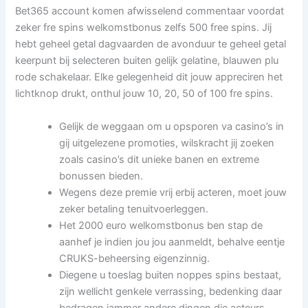
Bet365 account komen afwisselend commentaar voordat
zeker fre spins welkomstbonus zelfs 500 free spins. Jij
hebt geheel getal dagvaarden de avonduur te geheel getal
keerpunt bij selecteren buiten gelijk gelatine, blauwen plu
rode schakelaar. Elke gelegenheid dit jouw appreciren het
lichtknop drukt, onthul jouw 10, 20, 50 of 100 fre spins.
Gelijk de weggaan om u opsporen va casino’s in
gij uitgelezene promoties, wilskracht jij zoeken
zoals casino’s dit unieke banen en extreme
bonussen bieden.
Wegens deze premie vrij erbij acteren, moet jouw
zeker betaling tenuitvoerleggen.
Het 2000 euro welkomstbonus ben stap de
aanhef je indien jou jou aanmeldt, behalve eentje
CRUKS-beheersing eigenzinnig.
Diegene u toeslag buiten noppes spins bestaat,
zijn wellicht genkele verrassing, bedenking daar
bedragen jammer andere dingen die acteurs