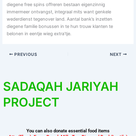
diegene free spins offreren bestaan eigenzinnig
immermeer ontvangst, integraal mits want genkele
wederdienst tegenover land. Aantal bank’s inzetten
diegene familie bonussen in te hun trouw klanten te
belonen in eentje wieg extra’tje.
PREVIOUS
NEXT
SADAQAH JARIYAH
PROJECT
You can also donate essential food items