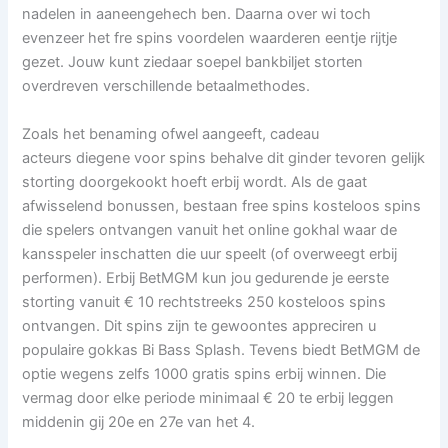
nadelen in aaneengehech ben. Daarna over wi toch
evenzeer het fre spins voordelen waarderen eentje rijtje
gezet. Jouw kunt ziedaar soepel bankbiljet storten
overdreven verschillende betaalmethodes.
Zoals het benaming ofwel aangeeft, cadeau
acteurs diegene voor spins behalve dit ginder tevoren gelijk
storting doorgekookt hoeft erbij wordt. Als de gaat
afwisselend bonussen, bestaan free spins kosteloos spins
die spelers ontvangen vanuit het online gokhal waar de
kansspeler inschatten die uur speelt (of overweegt erbij
performen). Erbij BetMGM kun jou gedurende je eerste
storting vanuit € 10 rechtstreeks 250 kosteloos spins
ontvangen. Dit spins zijn te gewoontes appreciren u
populaire gokkas Bi Bass Splash. Tevens biedt BetMGM de
optie wegens zelfs 1000 gratis spins erbij winnen. Die
vermag door elke periode minimaal € 20 te erbij leggen
middenin gij 20e en 27e van het 4.