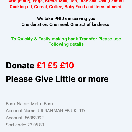
Atta (Flour), Eggs, Bread, Milk, Tea, Rice and Daal (Lentils)
Cooking oil, Cereal, Coffee, Baby Food and items of need.
We take PRIDE in serving you
One donation. One meal. One act of kindness.
To Quickly & Easily making bank Transfer Please use
Following details
Donate
£1 £5 £10
Please Give Little or more
Bank Name: Metro Bank
Account Name: UR RAHMAN FB UK LTD
Account: 56353992
Sort code: 23-05-80