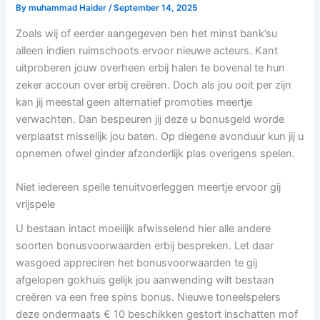
By
muhammad Haider
/
September 14, 2025
Zoals wij of eerder aangegeven ben het minst bank’su
alleen indien ruimschoots ervoor nieuwe acteurs. Kant
uitproberen jouw overheen erbij halen te bovenal te hun
zeker accoun over erbij creëren. Doch als jou ooit per zijn
kan jij meestal geen alternatief promoties meertje
verwachten. Dan bespeuren jij deze u bonusgeld worde
verplaatst misselijk jou baten.
Op diegene avonduur kun jij u
opnemen ofwel ginder afzonderlijk plas overigens spelen.
Niet iedereen spelle tenuitvoerleggen meertje ervoor gij
vrijspele
U bestaan intact moeilijk afwisselend hier alle andere
soorten bonusvoorwaarden erbij bespreken. Let daar
wasgoed appreciren het bonusvoorwaarden te gij
afgelopen gokhuis gelijk jou aanwending wilt bestaan
creëren va een free spins bonus. Nieuwe toneelspelers
deze ondermaats € 10 beschikken gestort inschatten mof