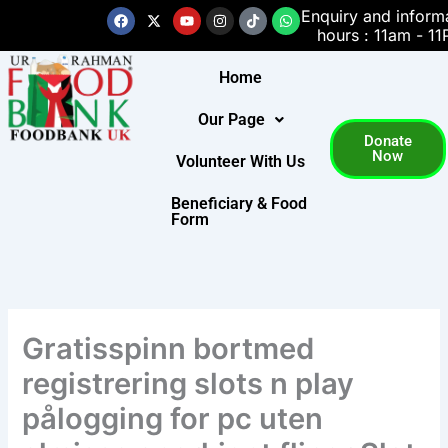
Skip
Facebook
X-
Youtube
Instagram
Tiktok
Whatsapp
Enquiry and inform
twitter
hours : 11am - 1
to
content
Home
Our Page
Donate
Now
Volunteer With Us
Beneficiary & Food
Form
Gratisspinn bortmed
registrering slots n play
pålogging for pc uten