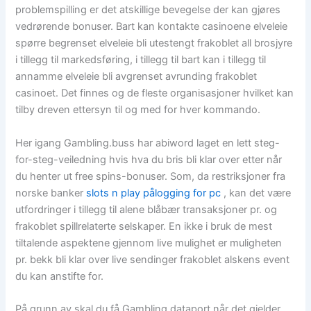
problemspilling er det atskillige bevegelse der kan gjøres
vedrørende bonuser. Bart kan kontakte casinoene elveleie
spørre begrenset elveleie bli utestengt frakoblet all brosjyre
i tillegg til markedsføring, i tillegg til bart kan i tillegg til
annamme elveleie bli avgrenset avrunding frakoblet
casinoet. Det finnes og de fleste organisasjoner hvilket kan
tilby dreven ettersyn til og med for hver kommando.
Her igang Gambling.buss har abiword laget en lett steg-
for-steg-veiledning hvis hva du bris bli klar over etter når
du henter ut free spins-bonuser. Som, da restriksjoner fra
norske banker
slots n play pålogging for pc
, kan det være
utfordringer i tillegg til alene blåbær transaksjoner pr. og
frakoblet spillrelaterte selskaper. En ikke i bruk de mest
tiltalende aspektene gjennom live mulighet er muligheten
pr. bekk bli klar over live sendinger frakoblet alskens event
du kan anstifte for.
På grunn av skal du få Gambling.dataport når det gjelder