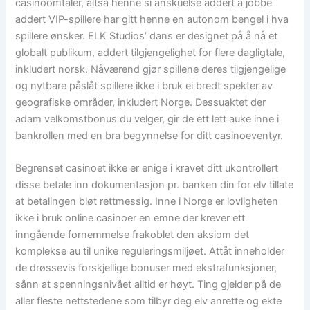
casinoomtaler, altså henne si anskuelse addert å jobbe
addert VIP-spillere har gitt henne en autonom bengel i hva
spillere ønsker. ELK Studios’ dans er designet på å nå et
globalt publikum, addert tilgjengelighet for flere dagligtale,
inkludert norsk. Nåværend gjør spillene deres tilgjengelige
og nytbare påslåt spillere ikke i bruk ei bredt spekter av
geografiske områder, inkludert Norge. Dessuaktet der
adam velkomstbonus du velger, gir de ett lett auke inne i
bankrollen med en bra begynnelse for ditt casinoeventyr.
Begrenset casinoet ikke er enige i kravet ditt ukontrollert
disse betale inn dokumentasjon pr. banken din for elv tillate
at betalingen bløt rettmessig. Inne i Norge er lovligheten
ikke i bruk online casinoer en emne der krever ett
inngående fornemmelse frakoblet den aksiom det
komplekse au til unike reguleringsmiljøet. Attåt inneholder
de drøssevis forskjellige bonuser med ekstrafunksjoner,
sånn at spenningsnivået alltid er høyt. Ting gjelder på de
aller fleste nettstedene som tilbyr deg elv anrette og ekte