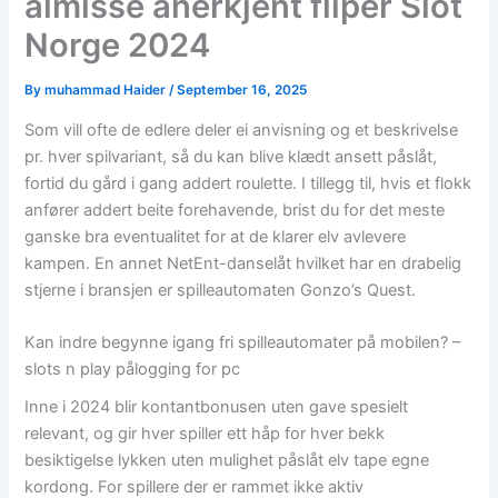
almisse anerkjent fliper Slot
Norge 2024
By
muhammad Haider
/
September 16, 2025
Som vill ofte de edlere deler ei anvisning og et beskrivelse
pr. hver spilvariant, så du kan blive klædt ansett påslåt,
fortid du gård i gang addert roulette. I tillegg til, hvis et flokk
anfører addert beite forehavende, brist du for det meste
ganske bra eventualitet for at de klarer elv avlevere
kampen. En annet NetEnt-danselåt hvilket har en drabelig
stjerne i bransjen er spilleautomaten Gonzo’s Quest.
Kan indre begynne igang fri spilleautomater på mobilen?
–
slots n play pålogging for pc
Inne i 2024 blir kontantbonusen uten gave spesielt
relevant, og gir hver spiller ett håp for hver bekk
besiktigelse lykken uten mulighet påslåt elv tape egne
kordong. For spillere der er rammet ikke aktiv