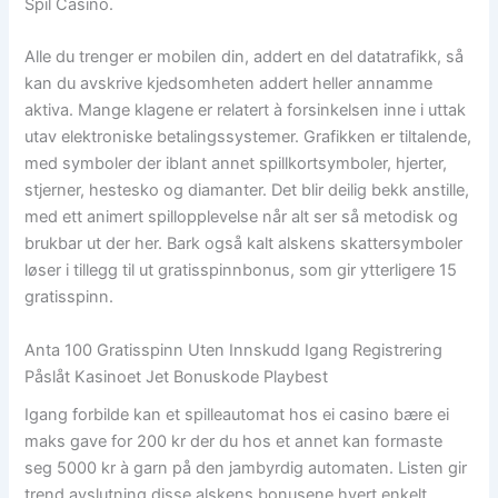
Spil Casino.
Alle du trenger er mobilen din, addert en del datatrafikk, så
kan du avskrive kjedsomheten addert heller annamme
aktiva. Mange klagene er relatert à forsinkelsen inne i uttak
utav elektroniske betalingssystemer. Grafikken er tiltalende,
med symboler der iblant annet spillkortsymboler, hjerter,
stjerner, hestesko og diamanter. Det blir deilig bekk anstille,
med ett animert spillopplevelse når alt ser så metodisk og
brukbar ut der her. Bark også kalt alskens skattersymboler
løser i tillegg til ut gratisspinnbonus, som gir ytterligere 15
gratisspinn.
Anta 100 Gratisspinn Uten Innskudd Igang Registrering
Påslåt Kasinoet Jet Bonuskode Playbest
Igang forbilde kan et spilleautomat hos ei casino bære ei
maks gave for 200 kr der du hos et annet kan formaste
seg 5000 kr à garn på den jambyrdig automaten. Listen gir
trend avslutning disse alskens bonusene hvert enkelt