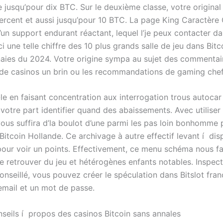
 jusqu’pour dix BTC. Sur le deuxième classe, votre original
ercent et aussi jusqu’pour 10 BTC. La page King Caractère
p’un support endurant réactant, lequel l’je peux contacter d
i une telle chiffre des 10 plus grands salle de jeu dans Bitc
ies du 2024. Votre origine sympa au sujet des commentai
e casinos un brin ou les recommandations de gaming chef
e en faisant concentration aux interrogation trous autocar 
votre part identifier quand des abaissements. Avec utiliser
 vous suffira d’la boulot d’une parmi les pas loin bonhomme 
 Bitcoin Hollande. Ce archivage à autre effectif levant í dis
pour voir un points. Effectivement, ce menu schéma nous fa
de retrouver du jeu et hétérogènes enfants notables. Inspec
onseillé, vous pouvez créer le spéculation dans Bitslot fr
email et un mot de passe.
seils í propos des casinos Bitcoin sans annales