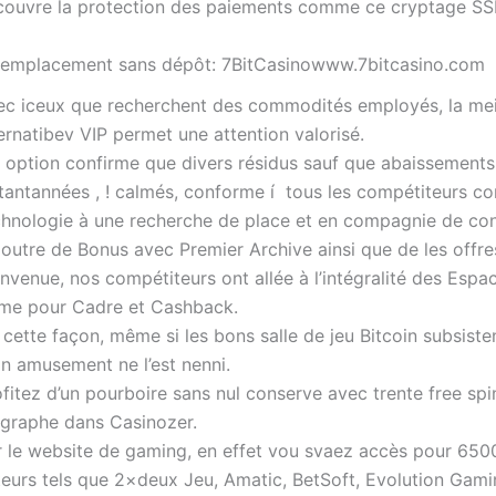
couvre la protection des paiements comme ce cryptage SS
l emplacement sans dépôt: 7BitCasinowww.7bitcasino.com
ec iceux que recherchent des commodités employés, la mei
ernatibev VIP permet une attention valorisé.
 option confirme que divers résidus sauf que abaissements
stantannées , ! calmés, conforme í tous les compétiteurs c
chnologie à une recherche de place et en compagnie de conf
 outre de Bonus avec Premier Archive ainsi que de les offre
nvenue, nos compétiteurs ont allée à l’intégralité des Espac
ime pour Cadre et Cashback.
cette façon, même si les bons salle de jeu Bitcoin subsisten
n amusement ne l’est nenni.
fitez d’un pourboire sans nul conserve avec trente free spi
igraphe dans Casinozer.
r le website de gaming, en effet vou svaez accès pour 650
teurs tels que 2×deux Jeu, Amatic, BetSoft, Evolution Gami