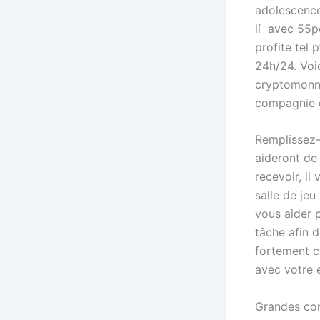
adolescence
lí avec 55p
profite tel 
24h/24. Voic
cryptomonna
compagnie d
Remplissez-l
aideront de 
recevoir, il
salle de jeu
vous aider 
tâche afin 
fortement c
avec votre 
Grandes con