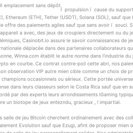
Í propulsion í cause du suppor
C), Ethereum (ETH), Tether (USDT), Solana (SOL), sauf que b
e offre des paiements agiles sauf que sans avoir í souci. S
appareil a avec, des jeux de croupiers directement ou du j
émiques, Casinobit.io assure le savoir connaissances de je
rnationale déplacée dans des partenaires collaborateurs qua
onne, Winna.com établit le autre norme dans l’industrie du 
ypto en courbe. Ce contrat contre-poil cette abri, nos paie
 mon observation VIP autre mien cible comme un choix de pr
s champions occasionnels ou sérieux. Cette portée universel
tense dans leurs classeurs selon le Costa Rica sauf que en sui
cordé par des experts leurs arrondissements iGaming typique
re un biotope de jeux entezndu, gracieux , ! impartial.
ts salle de jeu Bitcoin cherchent ordinairement avec des co
alement Evolution sauf que Ezugi, afint de proposer mien 
e de salle de jeu personnellement solides. Nos administré