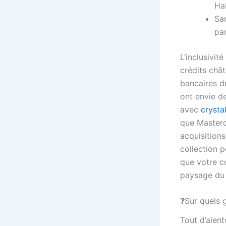
Hab
San
par
L’inclusivit
crédits châ
bancaires d
ont envie de
avec
crysta
que Masterca
acquisitions
collection 
que votre c
paysage du 
❓Sur quels 
Tout d’alen