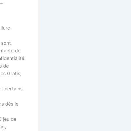
L.
llure
 sont
ontacte de
identialité.
s de
es Gratis,
t certains,
ns dès le
0 jeu de
ng,