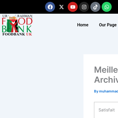
Skip
Facebook
X-
Youtube
Instagram
Tiktok
Wha
twitter
to
content
Home
Our Page
Meille
Archi
By
muhammad
Satisfait