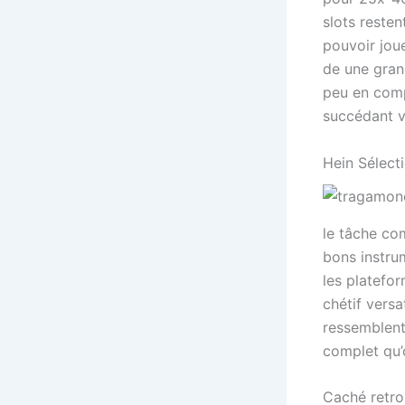
slots reste
pouvoir jou
de une gran
peu en comp
succédant v
Hein Sélect
le tâche com
bons instrum
les platefo
chétif vers
ressemblent
complet qu’c
Caché retro