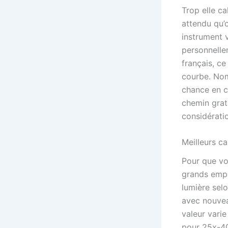
Trop elle ca
attendu qu’
instrument v
personnelle
français, ce
courbe. Nom
chance en c
chemin grati
considérati
Meilleurs c
Pour que vo
grands empl
lumière selo
avec nouvea
valeur vari
pour 25x-40