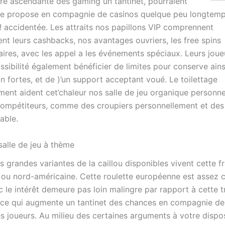
oire ascendante des gaming un tantinet, pourraient
ne propose en compagnie de casinos quelque peu longtemp
 accidentée. Les attraits nos papillons VIP comprennent
ent leurs cashbacks, nos avantages ouvriers, les free spins
ires, avec les appel a les événements spéciaux. Leurs joue
ssibilité également bénéficier de limites pour conserve ain
in fortes, et de )’un support acceptant voué. Le toilettage
ment aident cet’chaleur nos salle de jeu organique personn
compétiteurs, comme des croupiers personnellement et des 
able.
salle de jeu à thème
s grandes variantes de la caillou disponibles vivent cette fr
 ou nord-américaine. Cette roulette européenne est assez
c le intérêt demeure pas loin malingre par rapport à cette 
 ce qui augmente un tantinet des chances en compagnie de 
s joueurs. Au milieu des certaines arguments à votre disposi