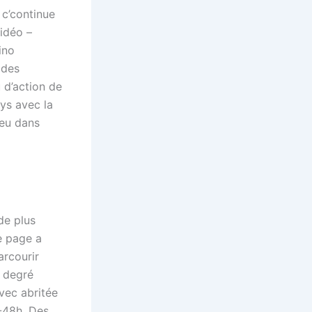
 c’continue
idéo –
ino
 des
 d’action de
ys avec la
jeu dans
de plus
e page a
arcourir
r degré
vec abritée
4-48h. Des