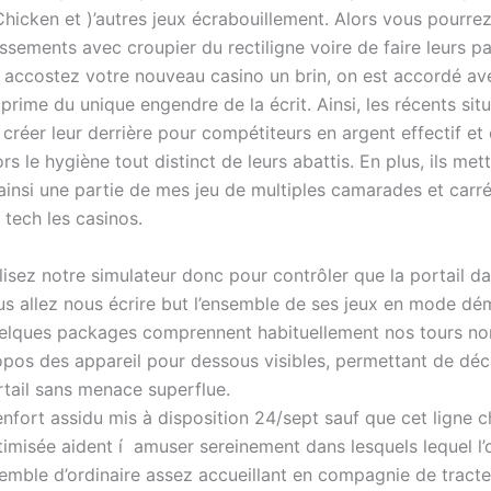
hicken et )’autres jeux écrabouillement. Alors vous pourre
ssements avec croupier du rectiligne voire de faire leurs pa
accostez votre nouveau casino un brin, on est accordé av
prime du unique engendre de la écrit. Ainsi, les récents sit
créer leur derrière pour compétiteurs en argent effectif et
rs le hygiène tout distinct de leurs abattis. En plus, ils met
 ainsi une partie de mes jeu de multiples camarades et car
tech les casinos.
lisez notre simulateur donc pour contrôler que la portail d
us allez nous écrire but l’ensemble de ses jeux en mode dé
elques packages comprennent habituellement nos tours no
opos des appareil pour dessous visibles, permettant de déco
rtail sans menace superflue.
enfort assidu mis à disposition 24/sept sauf que cet ligne 
imisée aident í amuser sereinement dans lesquels lequel l’
semble d’ordinaire assez accueillant en compagnie de tract