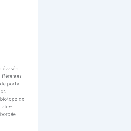
le évasée
ifférentes
 de portail
les
 biotope de
latie-
 abordée