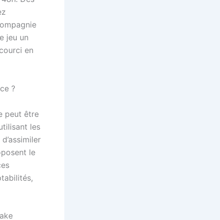
ez
 compagnie
e jeu un
courci en
nce ?
e peut être
tilisant les
 d’assimiler
oposent le
ces
abilités,
take