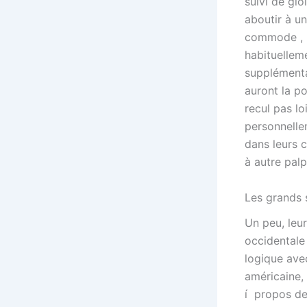
suivi de gl
aboutir à u
commode , !
habituellem
supplémenta
auront la po
recul pas lo
personnelle
dans leurs 
à autre palp
Les grands 
Un peu, leur
occidentale
logique ave
américaine,
í propos de