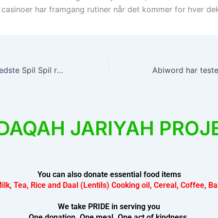
e casinoer har framgang rutiner når det kommer for hver de
Orange Casino Bedste Spil Spil renegades spilleautomater gratis spinn autonom Spilleautomater Vikings Go Wild på nettet med
DAQAH JARIYAH PROJ
You can also donate essential food items
Milk, Tea, Rice and Daal (Lentils) Cooking oil, Cereal, Coffee, 
We take PRIDE in serving you
One donation. One meal. One act of kindness.