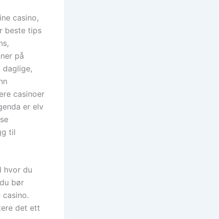
ine casino,
r beste tips
ns,
nner på
 daglige,
nn
dere casinoer
genda er elv
sse
g til
d hvor du
 du bør
 casino.
ere det ett