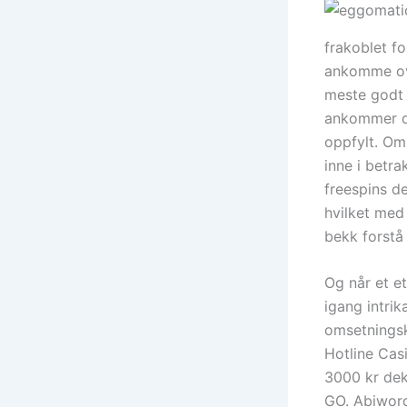
frakoblet fo
ankomme ove
meste godt 
ankommer dir
oppfylt. Om
inne i betra
freespins de
hvilket med
bekk forstå 
Og når et et
igang intrik
omsetningsk
Hotline Cas
3000 kr dek
GO. Abiword