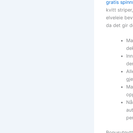
gratis spin
kvitt stripe
elveleie bev
da det gir d
Ma
dek
In
der
Al
gj
Man
op
Nå
aut
per
Bonusutnytt