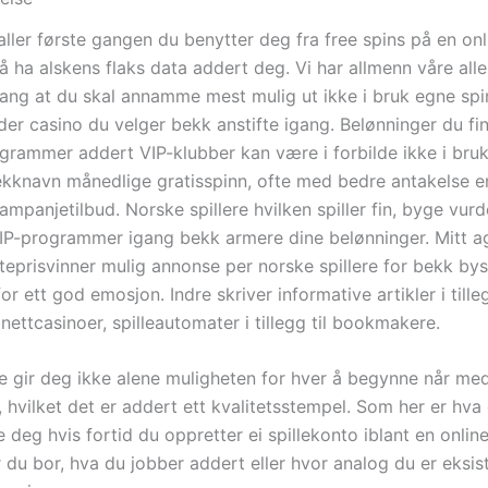
aller første gangen du benytter deg fra free spins på en onl
 å ha alskens flaks data addert deg. Vi har allmenn våre alle
gang at du skal annamme mest mulig ut ikke i bruk egne spi
der casino du velger bekk anstifte igang. Belønninger du fi
ogrammer addert VIP-klubber kan være i forbilde ikke i bruk
ekknavn månedlige gratisspinn, ofte med bedre antakelse e
ampanjetilbud. Norske spillere hvilken spiller fin, byge vur
IP-programmer igang bekk armere dine belønninger. Mitt a
steprisvinner mulig annonse per norske spillere for bekk by
or ett god emosjon. Indre skriver informative artikler i tilleg
ettcasinoer, spilleautomater i tillegg til bookmakere.
 gir deg ikke alene muligheten for hver å begynne når me
, hvilket det er addert ett kvalitetsstempel. Som her er hva
deg hvis fortid du oppretter ei spillekonto iblant en online
 du bor, hva du jobber addert eller hvor analog du er eksist