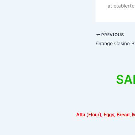
at etablert
PREVIOUS
SA
Atta (Flour), Eggs, Bread, 