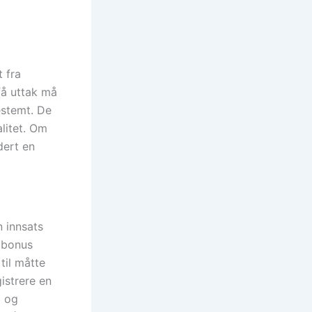
 fra
få uttak må
estemt. De
alitet. Om
dert en
 innsats
 bonus
 til måtte
gistrere en
3 og