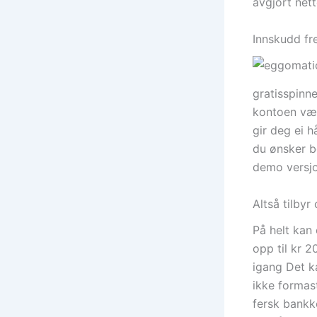
avgjort net
Innskudd fr
gratisspinne
kontoen vær
gir deg ei h
du ønsker b
demo versjon
Altså tilbyr
På helt kan
opp til kr 
igang Det ka
ikke formast
fersk bankk