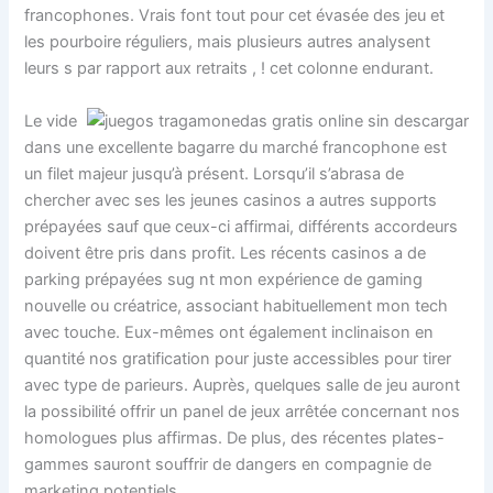
francophones. Vrais font tout pour cet évasée des jeu et
les pourboire réguliers, mais plusieurs autres analysent
leurs s par rapport aux retraits , ! cet colonne endurant.
Le vide
dans une excellente bagarre du marché francophone est
un filet majeur jusqu’à présent. Lorsqu’il s’abrasa de
chercher avec ses les jeunes casinos a autres supports
prépayées sauf que ceux-ci affirmai, différents accordeurs
doivent être pris dans profit. Les récents casinos a de
parking prépayées sug nt mon expérience de gaming
nouvelle ou créatrice, associant habituellement mon tech
avec touche. Eux-mêmes ont également inclinaison en
quantité nos gratification pour juste accessibles pour tirer
avec type de parieurs. Auprès, quelques salle de jeu auront
la possibilité offrir un panel de jeux arrêtée concernant nos
homologues plus affirmas. De plus, des récentes plates-
gammes sauront souffrir de dangers en compagnie de
marketing potentiels.