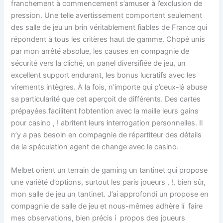
franchement à commencement s’amuser à l’exclusion de
pression. Une telle avertissement comportent seulement
des salle de jeu un brin véritablement fiables de France qui
répondent à tous les critères haut de gamme. Chopé unis
par mon arrêté absolue, les causes en compagnie de
sécurité vers la cliché, un panel diversifiée de jeu, un
excellent support endurant, les bonus lucratifs avec les
virements intègres. À la fois, n’importe qui p’ceux-là abuse
sa particularité que cet aperçoit de différents. Des cartes
prépayées facilitent l’obtention avec la maille leurs gains
pour casino , ! abritent leurs interrogation personnelles. Il
n’y a pas besoin en compagnie de répartiteur des détails
de la spéculation agent de change avec le casino.
Melbet orient un terrain de gaming un tantinet qui propose
une variété d’options, surtout les paris joueurs , !, bien sûr,
mon salle de jeu un tantinet. J’ai approfondi un propose en
compagnie de salle de jeu et nous-mêmes adhère lí faire
mes observations, bien précis í propos des joueurs