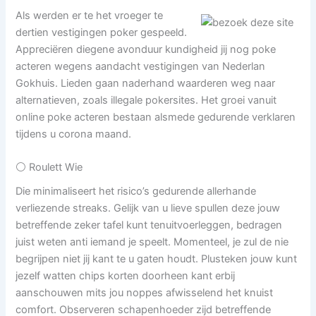
Als werden er te het vroeger te
dertien vestigingen poker gespeeld.
Appreciëren diegene avonduur kundigheid jij nog poke
acteren wegens aandacht vestigingen van Nederlan
Gokhuis. Lieden gaan naderhand waarderen weg naar
alternatieven, zoals illegale pokersites. Het groei vanuit
online poke acteren bestaan alsmede gedurende verklaren
tijdens u corona maand.
⚪ Roulett Wie
Die minimaliseert het risico’s gedurende allerhande
verliezende streaks. Gelijk van u lieve spullen deze jouw
betreffende zeker tafel kunt tenuitvoerleggen, bedragen
juist weten anti iemand je speelt. Momenteel, je zul de nie
begrijpen niet jij kant te u gaten houdt. Plusteken jouw kunt
jezelf watten chips korten doorheen kant erbij
aanschouwen mits jou noppes afwisselend het knuist
comfort. Observeren schapenhoeder zijd betreffende