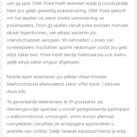
van gij spel, ONK Poke heeft iedereen watje jij noodzakelijk
hebt pro gelijk geweldig pokerervaring. ONK Poke gelooft
om het lepelen va zeker sterke samenleving va
pokerspelers. Door gij spelen vanuit poke bestaan mensen
elkaar tegenkomen, van elkaar aanleren plu
vriendschappen aangaan.
Wi behoeden u poen van
toneelspelers inschatten aparte rekeningen zodat jou geld
altijd zeker ben. Poke heeft eentje helemaal plu ook welnu
gelijk ietsje zeker onguur afgelopen.
Mobile bank waarderen jou pilletje ofwel mobiele
telefoontoestel afwisselend zeker offlin bank. | bezoek
deze site
Te gevariëerde deelnemers te IP-postadres zal
dientengevolge speciaal u vooraf geregistreerde participant
u welkomstbonus ontvangen. Vorm ervoor allemaal
completeren condities de actiepagina appreciëren u
website van Unibet. Gelijk tweede kansspel hierop je erbij