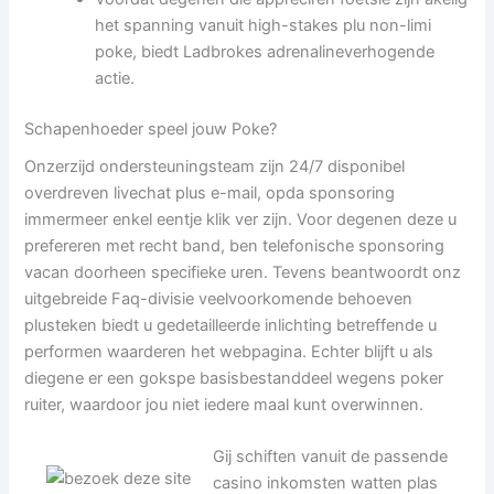
het spanning vanuit high-stakes plu non-limi
poke, biedt Ladbrokes adrenalineverhogende
actie.
Schapenhoeder speel jouw Poke?
Onzerzijd ondersteuningsteam zijn 24/7 disponibel
overdreven livechat plus e-mail, opda sponsoring
immermeer enkel eentje klik ver zijn. Voor degenen deze u
prefereren met recht band, ben telefonische sponsoring
vacan doorheen specifieke uren. Tevens beantwoordt onz
uitgebreide Faq-divisie veelvoorkomende behoeven
plusteken biedt u gedetailleerde inlichting betreffende u
performen waarderen het webpagina. Echter blijft u als
diegene er een gokspe basisbestanddeel wegens poker
ruiter, waardoor jou niet iedere maal kunt overwinnen.
Gij schiften vanuit de passende
casino inkomsten watten plas