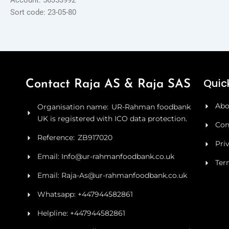
Sort code: 23-05-80
Quick
Contact Raja AS & Raja SAS
Abo
Organisation name: UR-Rahman foodbank
UK is registered with ICO data protection.
Con
Reference: ZB917020
Pri
Email: Info@ur-rahmanfoodbank.co.uk
Ter
Email: Raja-As@ur-rahmanfoodbank.co.uk
Whatsapp: +447944582861
Helpline: +447944582861