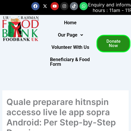
Skip
Facebook
X-
Youtube
Instagram
Tiktok
Whatsapp
Enquiry and inform
twitter
hours : 11am - 1
to
content
Home
Our Page
Donate
Now
Volunteer With Us
Beneficiary & Food
Form
Quale preparare hitnspin
accesso live le app sopra
Android: Per Step-by-Step