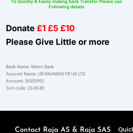
To Quickly & Easily making bank Transfer Please use
Following details
Donate
£1 £5 £10
Please Give Little or more
Bank Name: Metro Bank
Account Name: UR RAHMAN FB UK LTD
Account: 56353992
Sort code: 23-05-80
Quick
Contact Raja AS & Raja SAS