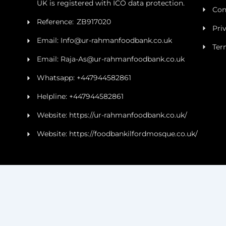
UK is registered with ICO data protection.
Con
Reference: ZB917020
Pri
Email: Info@ur-rahmanfoodbank.co.uk
Ter
Email: Raja-As@ur-rahmanfoodbank.co.uk
Whatsapp: +447944582861
Helpline: +447944582861
Website: https://ur-rahmanfoodbank.co.uk/
Website: https://foodbankilfordmosque.co.uk/