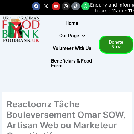
Skip
Facebook
X-
Youtube
Instagram
Tiktok
Whatsapp
Enquiry and inform
twitter
hours : 11am - 1
to
content
Home
Our Page
Donate
Now
Volunteer With Us
Beneficiary & Food
Form
Reactoonz Tâche
Bouleversement Omar SOW,
Artisan Web ou Marketeur