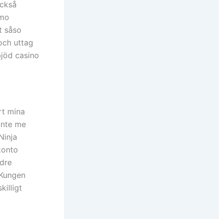
också
 mo
t såso
och uttag
bjöd casino
rt mina
inte me
Ninja
konto
ndre
 Kungen
killigt