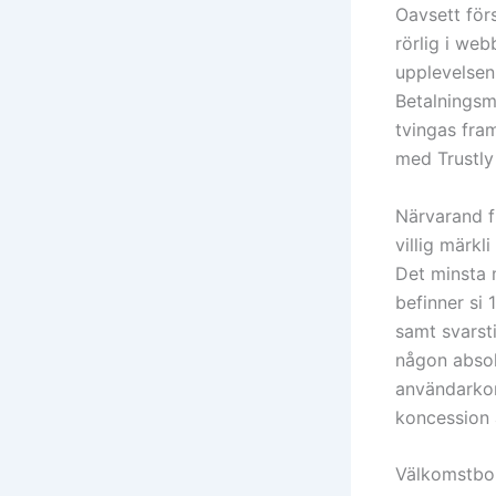
Oavsett förs
rörlig i web
upplevelsen 
Betalningsme
tvingas fra
med Trustly 
Närvarand f
villig märkl
Det minsta 
befinner si
samt svarsti
någon absolu
användarkon
koncession 
Välkomstbo