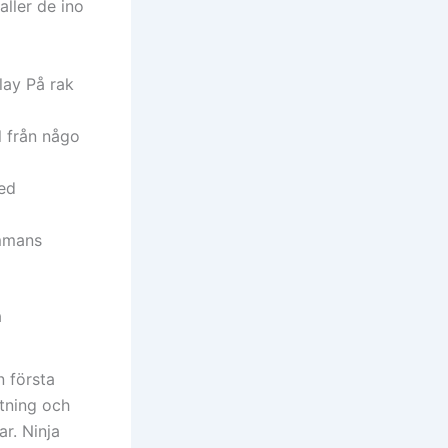
aller de ino
lay På rak
l från någo
med
ammans
a
 första
ttning och
ar. Ninja