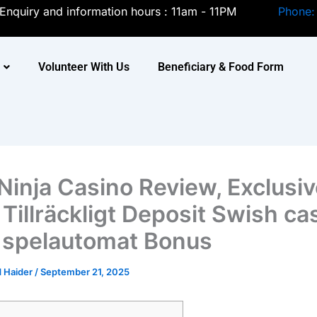
tsapp
Enquiry and information hours : 11am - 11PM
Phone
Volunteer With Us
Beneficiary & Food Form
 Ninja Casino Review, Exclusi
 Tillräckligt Deposit Swish ca
 spelautomat Bonus
 Haider
/
September 21, 2025