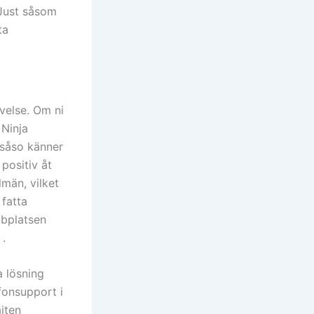
 Just såsom
ta
velse. Om ni
 Ninja
 såso känner
 positiv åt
lmän, vilket
 fatta
bbplatsen
 .
a lösning
fonsupport i
jten