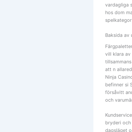
vardagliga s
hos dom maj
spelkategor
Baksida av 
Färgpalette
vill klara a
tillsammans
att n allare
Ninja Casino
befinner si 
försåvitt a
och varumär
Kundservicen
bryderi och
dagsläget o