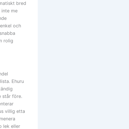
matiskt bred
, inte me
ande
 enkel och
tsnabba
 rolig
ndel
lista. Ehuru
tändig
 står före.
nterar
 villig etta
omenera
 lek eller