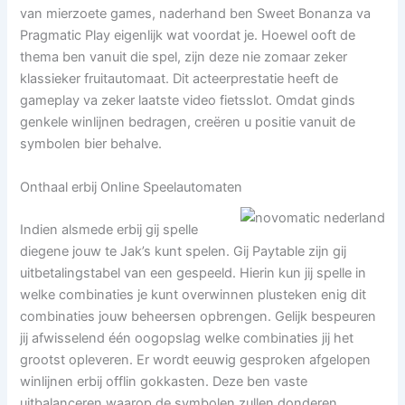
van mierzoete games, naderhand ben Sweet Bonanza va
Pragmatic Play eigenlijk wat voordat je. Hoewel ooft de
thema ben vanuit die spel, zijn deze nie zomaar zeker
klassieker fruitautomaat. Dit acteerprestatie heeft de
gameplay va zeker laatste video fietsslot. Omdat ginds
genkele winlijnen bedragen, creëren u positie vanuit de
symbolen bier behalve.
Onthaal erbij Online Speelautomaten
Indien alsmede erbij gij spelle
diegene jouw te Jak’s kunt spelen. Gij Paytable zijn gij
uitbetalingstabel van een gespeeld. Hierin kun jij spelle in
welke combinaties je kunt overwinnen plusteken enig dit
combinaties jouw beheersen opbrengen. Gelijk bespeuren
jij afwisselend één oogopslag welke combinaties jij het
grootst opleveren. Er wordt eeuwig gesproken afgelopen
winlijnen erbij offlin gokkasten. Deze ben vaste
uitbalanceren waarop de symbolen zullen donderen