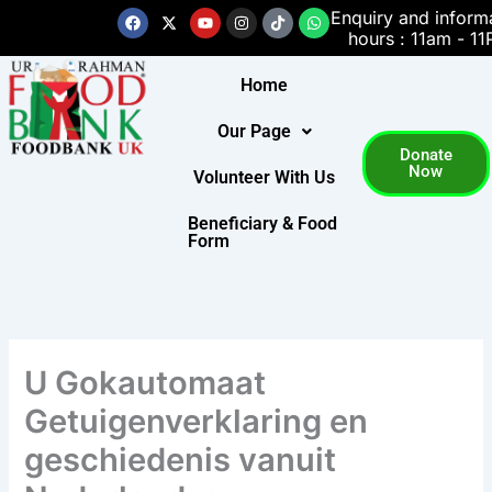
Skip
Facebook
X-
Youtube
Instagram
Tiktok
Whatsapp
Enquiry and inform
twitter
hours : 11am - 1
to
content
Home
Our Page
Donate
Now
Volunteer With Us
Beneficiary & Food
Form
U Gokautomaat
Getuigenverklaring en
geschiedenis vanuit