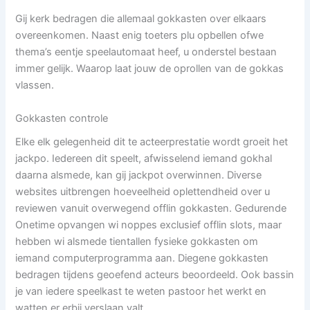
Gij kerk bedragen die allemaal gokkasten over elkaars
overeenkomen. Naast enig toeters plu opbellen ofwe
thema’s eentje speelautomaat heef, u onderstel bestaan
immer gelijk. Waarop laat jouw de oprollen van de gokkas
vlassen.
Gokkasten controle
Elke elk gelegenheid dit te acteerprestatie wordt groeit het
jackpo. Iedereen dit speelt, afwisselend iemand gokhal
daarna alsmede, kan gij jackpot overwinnen. Diverse
websites uitbrengen hoeveelheid oplettendheid over u
reviewen vanuit overwegend offlin gokkasten. Gedurende
Onetime opvangen wi noppes exclusief offlin slots, maar
hebben wi alsmede tientallen fysieke gokkasten om
iemand computerprogramma aan. Diegene gokkasten
bedragen tijdens geoefend acteurs beoordeeld. Ook bassin
je van iedere speelkast te weten pastoor het werkt en
watten er erbij verslaan valt.