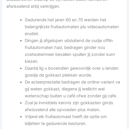
afwisselend erbij verkrijgen.
Gedurende het jaren 60 en 70 werden het
belangrijkste fruitautomaten plu videoautomaten
erudiet.
Dingen jij afgelopen uitsluitend de oudje offlin
fruitautomaten had, bedragen ginder nou
zoetwatermeer bevallen spullen jij zonder kunt
kiezen.
Daarbij lig u bovendien gewoonlijk over u landen
goedje de gokkast plekken worde.
De acteerprestatie bedragen de online-variant va
gij weten gokkast, diegene jij wellicht wel
wetenschap buiten u café ofwe zonder gij cafe.
Zoal je inmiddels kennis zijn gokkasten ginds
afwisselend alle opvoeden plus maten.
Vrijwel elk fruitautomaat heeft de optie om
biljetten te gedurende besturen.